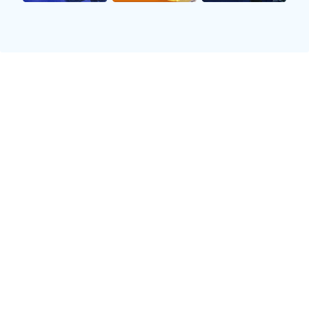
2023-05-18
彩神Vll平台：如何看懂基本走势图？
2023-05-15
新手入门：三大主流彩票玩法规则详解
2023-05-12
号码统计技巧：奇偶比与大小比的运用
2023-05-10
理性购彩：彩神Vll倡导健康娱乐理念
历史开奖查询
彩种
期号
号码
双色球
2023060
02 11 16 20 27 33 + 14
大乐透
24052
05 12 18 24 31 + 03 09
福彩3D
23150
3 8 1