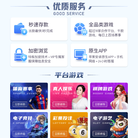
彩票走势图
查看完整版图 >
[走势图可视化区域：显示近期号码冷热分布]
彩票资讯与百科
更多动态 >